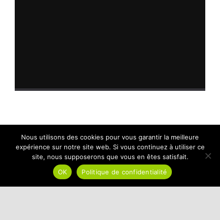
Nous utilisons des cookies pour vous garantir la meilleure
expérience sur notre site web. Si vous continuez à utiliser ce
site, nous supposerons que vous en êtes satisfait.
CATHERINE DOUCHY
OK
Politique de confidentialité
Formée et expérimentée, notre kinésiologue
CATHERINE DOUCHY est spécialisée en kinésiologie, en